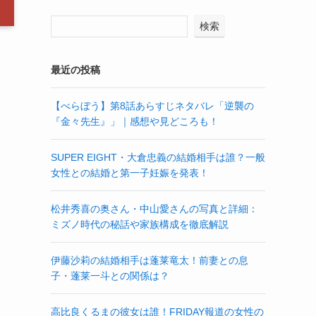
検索
最近の投稿
【べらぼう】第8話あらすじネタバレ「逆襲の
『金々先生』」｜感想や見どころも！
SUPER EIGHT・大倉忠義の結婚相手は誰？一般
女性との結婚と第一子妊娠を発表！
松井秀喜の奥さん・中山愛さんの写真と詳細：
ミズノ時代の秘話や家族構成を徹底解説
伊藤沙莉の結婚相手は蓬莱竜太！前妻との息
子・蓬莱一斗との関係は？
高比良くるまの彼女は誰！FRIDAY報道の女性の